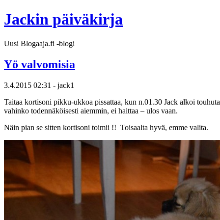
Jackin päiväkirja
Uusi Blogaaja.fi -blogi
Yö valvomisia
3.4.2015 02:31 - jack1
Taitaa kortisoni pikku-ukkoa pissattaa, kun n.01.30 Jack alkoi touhut
vahinko todennäköisesti aiemmin, ei haittaa – ulos vaan.
Näin pian se sitten kortisoni toimii !! Toisaalta hyvä, emme valita.