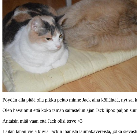
Pöydän alla pitää olla pikku peitto minne Jack aina köllähtää, nyt sai
Olen havainnut että koko tämän sairastelun ajan Jack lipoo paljon suut
Antaisin mitä vaan että Jack olisi terve <3
Laitan tähän vielä kuvia Jackin ihanista laumakavereista, jotka sievästi 