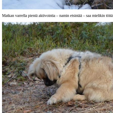
Matkan varrella pientä aktivointia – namin etsintää – saa mielikin töitä