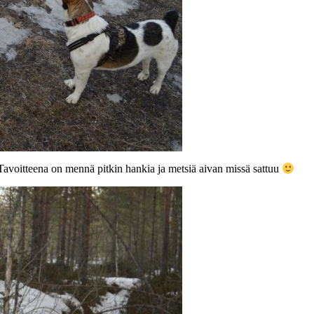
 Tavoitteena on mennä pitkin hankia ja metsiä aivan missä sattuu