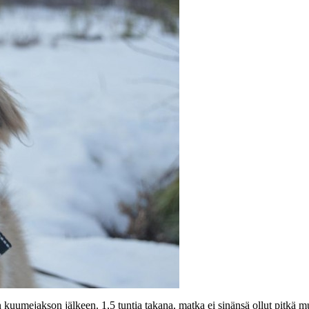
an kuumejakson jälkeen. 1,5 tuntia takana, matka ei sinänsä ollut pitkä mu