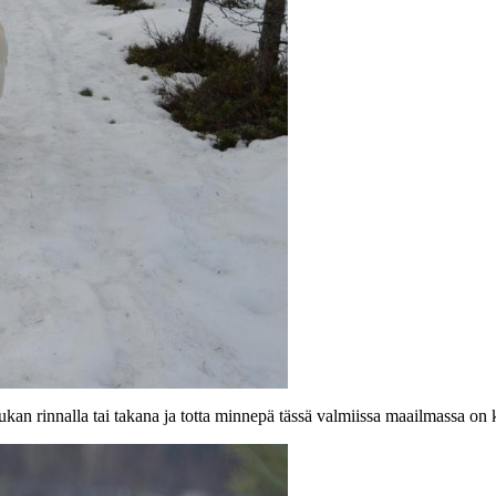
rukan rinnalla tai takana ja totta minnepä tässä valmiissa maailmassa on 