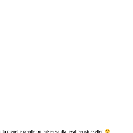
tta pienelle pojalle on tärkeä välillä levähtää istuskellen