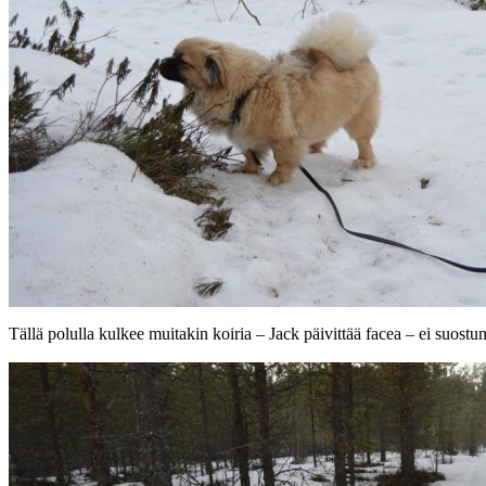
Tällä polulla kulkee muitakin koiria – Jack päivittää facea – ei suos