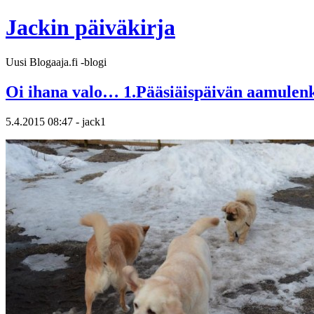
Jackin päiväkirja
Uusi Blogaaja.fi -blogi
Oi ihana valo… 1.Pääsiäispäivän aamulen
5.4.2015 08:47 - jack1