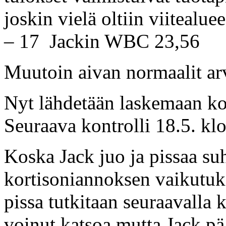
joskin vielä oltiin viitealue
– 17 Jackin WBC 23,56
Muutoin aivan normaalit arv
Nyt lähdetään laskemaan kor
Seuraava kontrolli 18.5. kl
Koska Jack juo ja pissaa su
kortisoniannoksen vaikutuks
pissa tutkitaan seuraavalla 
voinut katsoa mutta Jack päät