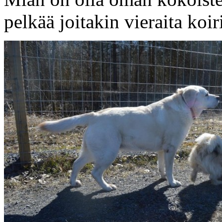
pelkää joitakin vieraita koir