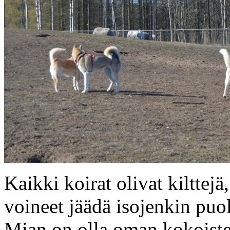
Kaikki koirat olivat kilttej
voineet jäädä isojenkin puo
Mian on olla oman kokoiste