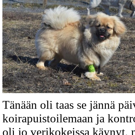
Tänään oli taas se jännä päi
koirapuistoilemaan ja kontr
oli jo verikokeissa käynyt