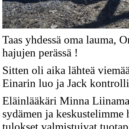
Taas yhdessä oma lauma, Onn
hajujen perässä !
Sitten oli aika lähteä viemä
Einarin luo ja Jack kontroll
Eläinlääkäri Minna Liinamaa
sydämen ja keskustelimme h
tulokset valmistuivat tuota