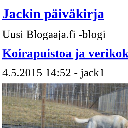
Jackin päiväkirja
Uusi Blogaaja.fi -blogi
Koirapuistoa ja verikok
4.5.2015 14:52 - jack1