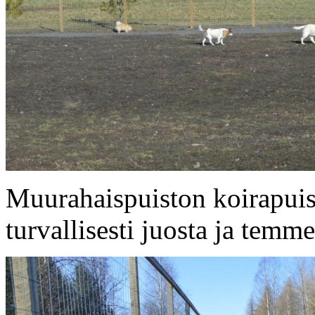
Muurahaispuiston koirapuisto
turvallisesti juosta ja temm