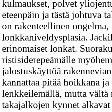
kulmaukset, polvet yliojentu
eteenpäin ja tästä johtuva 
on rakenteellinen ongelma, 
lonkkaniveldysplasia. Jackil
erinomaiset lonkat. Suoraku
ristisiderepeämälle myöhemm
jalostuskäyttöä rakennevian
kannattaa pitää hoikkana ja
lenkkeilemällä, mutta vältä r
takajalkojen kynnet alkavat