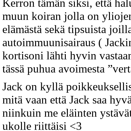
Kerron tämän siksi, että ha
muun koiran jolla on yliojen
elämästä sekä tipsuista joil
autoimmuunisairaus ( Jackin
kortisoni lähti hyvin vastaa
tässä puhua avoimesta ”vert
Jack on kyllä poikkeuksellise
mitä vaan että Jack saa hyv
niinkuin me eläinten ystävä
ukolle riittäisi <3