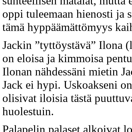
suhteellisen matalat, mutta 
oppi tuleemaan hienosti ja s
tämä hyppäämättömyys kaihe
Jackin ”tyttöystävä” Ilona (
on eloisa ja kimmoisa pentu
Ilonan nähdessäni mietin Ja
Jack ei hypi. Uskoakseni on
olisivat iloisia tästä puutt
huolestuin.
Palapelin palaset alkoivat l