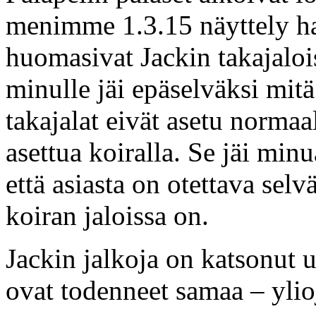
menimme 1.3.15 näyttely har
huomasivat Jackin takajalois
minulle jäi epäselväksi mitä
takajalat eivät asetu normaa
asettua koiralla. Se jäi min
että asiasta on otettava sel
koiran jaloissa on.
Jackin jalkoja on katsonut u
ovat todenneet samaa – ylioj